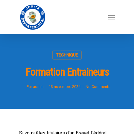
TECHNIQUE
Formation Entraineurs
Par
admin
13 novembre 2024
No Comments
Si vous êtes titulaires d’un Brevet Fédéral