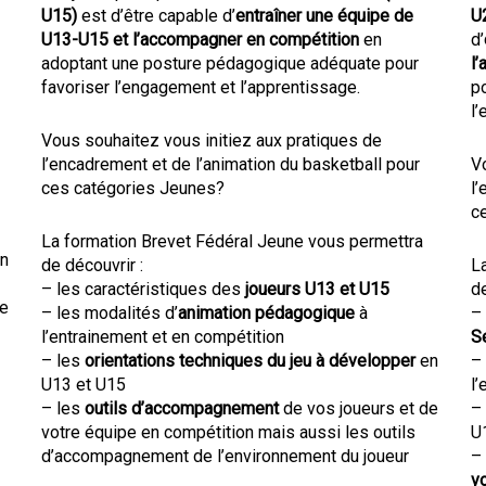
U15)
est d’être capable d’
entraîner une équipe de
U
U13-U15 et l’accompagner en compétition
en
d’
adoptant une posture pédagogique adéquate pour
l
favoriser l’engagement et l’apprentissage.
p
l
Vous souhaitez vous initiez aux pratiques de
l’encadrement et de l’animation du basketball pour
Vo
ces catégories Jeunes?
l’
c
La formation Brevet Fédéral Jeune vous permettra
n
de découvrir :
L
– les caractéristiques des
joueurs U13 et U15
de
de
– les modalités d’
animation pédagogique
à
–
l’entrainement et en compétition
S
– les
orientations techniques du jeu à développer
en
– 
U13 et U15
l’
– les
outils d’accompagnement
de vos joueurs et de
– 
votre équipe en compétition mais aussi les outils
U
d’accompagnement de l’environnement du joueur
–
v