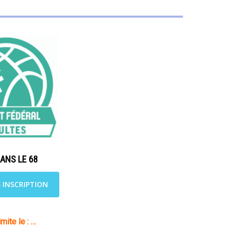
DANS LE 68
S INSCRIPTION
imite le : …