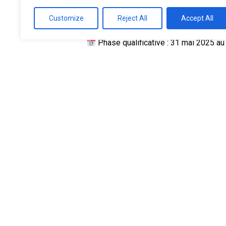
Date limite d’inscription : 20 mai 20
Customize
Reject All
Accept All
Phase qualificative : 31 mai 2025 
Finale : 14 juin 2025 – Place Réunio
En bonus, Nicolas Lang, joueur professi
Découvrez ses conseils et préparez-
Regardez la vidéo de Nicolas Lang ic
Inscription : prochainement :
INSCRI
Règlement :
PDF à télécharger
Ne manquez pas cette opportunité uniq
expérience inoubliable !
#ConcoursDeTirU15 #Basketball #Déf