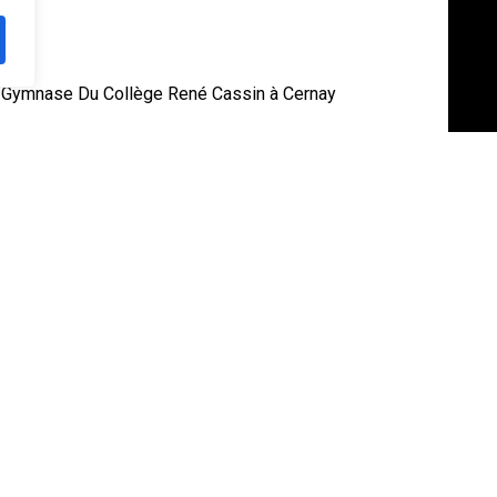
Mail:
communication@basket68.com
25
© 2026 Comité Départemental 68 de Basketball.
au Gymnase Du Collège René Cassin à Cernay
n, Mulhouse
onnel, vous explique tout dans une vidéo exclusive !
vous à relever le défi.
i :
CHALLENGE NICOLAS LANG
PTION CHALLENGE NICOLAS LANG
ue de tester vos compétences et de vivre une
i #NicolasLang #Challenge #Mulhouse