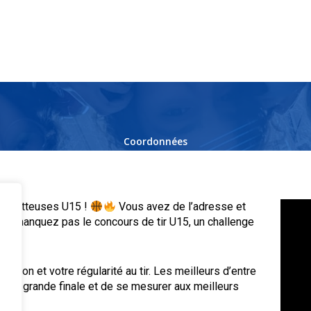
Coordonnées
4 rue de Chemnitz
BP 2295
68069 Mulhouse Cedex 2
basketteuses U15 !
Vous avez de l’adresse et
Tél:
03 89 33 14 40
Ne manquez pas le concours de tir U15, un challenge
Email:
comite@basket68.com
ision et votre régularité au tir. Les meilleurs d’entre
ur la grande finale et de se mesurer aux meilleurs