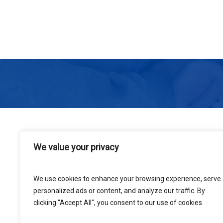
We value your privacy
Avis à tous les jeunes basketteurs et 
envie de vous mesurer aux meilleurs ? 
unique ouvert aux filles et aux garçons.
We use cookies to enhance your browsing experience, serve
personalized ads or content, and analyze our traffic. By
Ce concours mettra à l’épreuve votre préc
clicking "Accept All", you consent to our use of cookies.
vous auront la chance de se qualifier po
tireurs de leur catégorie.