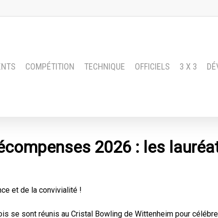
ENTS
COMPÉTITION
TECHNIQUE
OFFICIELS
3 X 3
DÉ
écompenses 2026 : les lauréat
e et de la convivialité !
ois se sont réunis au Cristal Bowling de Wittenheim pour célébrer 